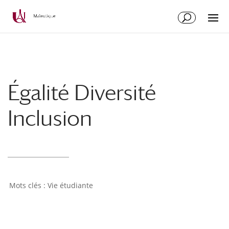
Aller
Aller
au
à
contenu
la
principal
navigation
Égalité Diversité
Inclusion
Vie étudiante