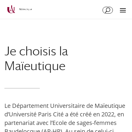
Aller
Aller
au
à
contenu
la
principal
navigation
Je choisis la
Maïeutique
Le Département Universitaire de Maïeutique
d’Université Paris Cité a été créé en 2022, en
partenariat avec l’Ecole de sages-femmes
Baudelocque (AP-HP). Au sein de celui-ci,